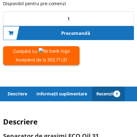
Disponibil pentru pre-comenzi
Precomandă
Cumpără cu
începând de la 302.71 LEI
Descriere
Informații suplimentare
Recenzii
0
Descriere
Separator de grasimi ECO Oil 31