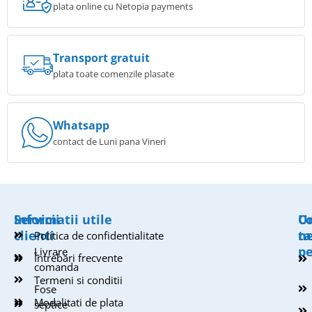
plata online cu Netopia payments
Transport gratuit
plata toate comenzile plasate
Whatsapp
contact de Luni pana Vineri
Servicii
Informatii utile
U
Co
clienti
n
t
Politica de confidentialitate
pe
Livrare
Întrebări frecvente
comanda
Termeni si conditii
Fose
Modalitati de plata
septice