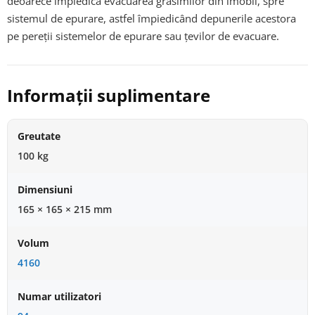
deoarece împiedică evacuarea grăsimilor din imobil, spre
sistemul de epurare, astfel împiedicând depunerile acestora
pe pereții sistemelor de epurare sau țevilor de evacuare.
Informații suplimentare
Greutate
100 kg
Dimensiuni
165 × 165 × 215 mm
Volum
4160
Numar utilizatori