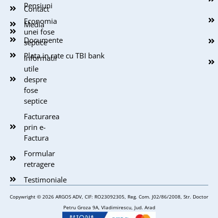
Pensiuni
Contact
Economia
Media
unei fose
Documente
septice
Plata in rate cu TBI bank
Informatii
utile
despre
fose
septice
Facturarea
prin e-
Factura
Formular
retragere
Testimoniale
Copywright © 2026 ARGOS ADV, CIF: RO23092305, Reg. Com. J02/86/2008, Str. Doctor
Petru Groza 9A, Vladimirescu, Jud. Arad